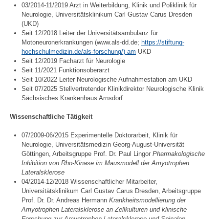
03/2014-11/2019 Arzt in Weiterbildung, Klinik und Poliklinik für
Neurologie, Universitätsklinikum Carl Gustav Carus Dresden
(UKD)
Seit 12/2018 Leiter der Universitätsambulanz für
Motoneuronerkrankungen (www.als-dd.de;
https://stiftung-
hochschulmedizin.de/als-forschung/) am
UKD
Seit 12/2019 Facharzt für Neurologie
Seit 11/2021 Funktionsoberarzt
Seit 10/2022 Leiter Neurologische Aufnahmestation am UKD
Seit 07/2025 Stellvertretender Klinikdirektor Neurologische Klinik
Sächsisches Krankenhaus Arnsdorf
Wissenschaftliche Tätigkeit
07/2009-06/2015 Experimentelle Doktorarbeit, Klinik für
Neurologie, Universitätsmedizin Georg-August-Universität
Göttingen, Arbeitsgruppe Prof. Dr. Paul Lingor
Pharmakologische
Inhibition von Rho-Kinase im Mausmodell der Amyotrophen
Lateralsklerose
04/2014-12/2018 Wissenschaftlicher Mitarbeiter,
Universitätsklinikum Carl Gustav Carus Dresden, Arbeitsgruppe
Prof. Dr. Dr. Andreas Hermann
Krankheitsmodellierung der
Amyotrophen Lateralsklerose an Zellkulturen und klinische
Forschung zur Amyotrophen Lateralsklerose und Spinalen