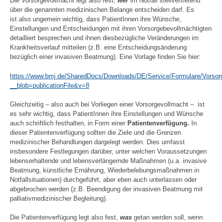
Die Vorsorgevollmacht legt also fest,
wer
im Notfall stellvertretend
über die genannten medizinischen Belange entscheiden darf. Es
ist also ungemein wichtig, dass PatientInnen ihre Wünsche,
Einstellungen und Entscheidungen mit ihren Vorsorgebevollmächtigten
detailliert besprechen und ihnen diesbezügliche Veränderungen im
Krankheitsverlauf mitteilen (z.B. eine Entscheidungsänderung
bezüglich einer invasiven Beatmung). Eine Vorlage finden Sie hier:
https://www.bmj.de/SharedDocs/Downloads/DE/Service/Formulare/Vorsor
__blob=publicationFile&v=8
Gleichzeitig – also auch bei Vorliegen einer Vorsorgevollmacht – ist
es sehr wichtig, dass PatientInnen ihre Einstellungen und Wünsche
auch schriftlich festhalten, in Form einer
Patientenverfügung
.
In
dieser Patientenverfügung sollten die Ziele und die Grenzen
medizinischer Behandlungen dargelegt werden. Dies umfasst
insbesondere Festlegungen darüber, unter welchen Voraussetzungen
lebenserhaltende und lebensverlängernde Maßnahmen (u.a. invasive
Beatmung, künstliche Ernährung, Wiederbelebungsmaßnahmen in
Notfallsituationen) durchgeführt, aber eben auch unterlassen oder
abgebrochen werden (z.B. Beendigung der invasiven Beatmung mit
palliativmedizinischer Begleitung).
Die Patientenverfügung legt also fest,
was
getan werden soll, wenn