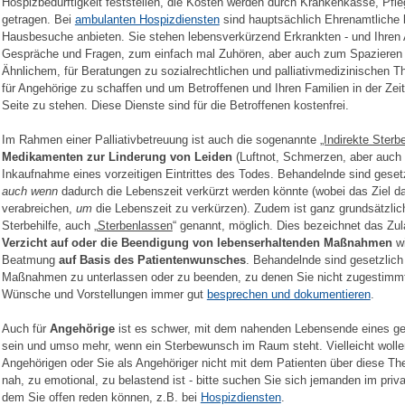
Hospizbedürftigkeit feststellen, die Kosten werden durch Krankenkasse, Pf
getragen. Bei
ambulanten Hospizdiensten
sind hauptsächlich Ehrenamtliche 
Hausbesuche anbieten. Sie stehen lebensverkürzend Erkrankten - und Ihren A
Gespräche und Fragen, zum einfach mal Zuhören, aber auch zum Spazieren 
Ähnlichem, für Beratungen zu sozialrechtlichen und palliativmedizinischen
für Angehörige zu schaffen und um Betroffenen und Ihren Familien in der Zei
Seite zu stehen. Diese Dienste sind für die Betroffenen kostenfrei.
Im Rahmen einer Palliativbetreuung ist auch die sogenannte
„Indirekte Sterbe
Medikamenten zur Linderung von Leiden
(Luftnot, Schmerzen, aber auch 
Inkaufnahme eines vorzeitigen Eintrittes des Todes. Behandelnde sind gesetzli
auch wenn
dadurch die Lebenszeit verkürzt werden könnte (wobei das Ziel d
verabreichen,
um
die Lebenszeit zu verkürzen). Zudem ist ganz grundsätzli
Sterbehilfe, auch „
Sterbenlassen
“ genannt, möglich. Dies bezeichnet das Zu
Verzicht auf oder die Beendigung von lebenserhaltenden Maßnahmen
wi
Beatmung
auf Basis des Patientenwunsches
. Behandelnde sind gesetzlich 
Maßnahmen zu unterlassen oder zu beenden, zu denen Sie nicht zugestimmt 
Wünsche und Vorstellungen immer gut
besprechen und dokumentieren
.
Auch für
Angehörige
ist es schwer, mit dem nahenden Lebensende eines gel
sein und umso mehr, wenn ein Sterbewunsch im Raum steht. Vielleicht wollen
Angehörigen oder Sie als Angehöriger nicht mit dem Patienten über diese Th
nah, zu emotional, zu belastend ist - bitte suchen Sie sich jemanden im pri
dem Sie offen reden können, z.B. bei
Hospizdiensten
.