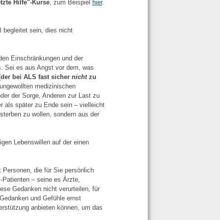
tzte Hilfe"-Kurse
, zum Beispiel
hier
.
begleitet sein, dies nicht
nden Einschränkungen und der
s. Sei es aus Angst vor dem, was
der bei ALS fast sicher
nicht
zu
 ungewollten medizinischen
er der Sorge, Anderen zur Last zu
 als später zu Ende sein – vielleicht
terben zu wollen, sondern aus der
igen Lebenswillen auf der einen
Personen, die für Sie persönlich
Patienten – seine es Ärzte,
ese Gedanken nicht verurteilen, für
e Gedanken und Gefühle ernst
terstützung anbieten können, um das