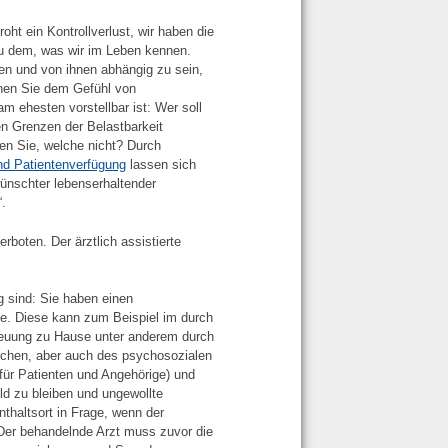
ht ein Kontrollverlust, wir haben die
 zu dem, was wir im Leben kennen.
en und von ihnen abhängig zu sein,
chen Sie dem Gefühl von
m ehesten vorstellbar ist: Wer soll
n Grenzen der Belastbarkeit
n Sie, welche nicht? Durch
nd Patientenverfügung
lassen sich
nschter lebenserhaltender
.
erboten. Der ärztlich assistierte
g sind: Sie haben einen
. Diese kann zum Beispiel im durch
treuung zu Hause unter anderem durch
ichen, aber auch des psychosozialen
ür Patienten und Angehörige) und
ld zu bleiben und ungewollte
haltsort in Frage, wenn der
Der behandelnde Arzt muss zuvor die