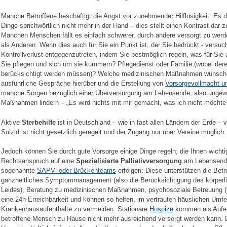
Manche Betroffene beschäftigt die Angst vor zunehmender Hilflosigkeit. Es dro
Dinge sprichwörtlich nicht mehr in der Hand – dies stellt einen Kontrast dar
Manchen Menschen fällt es einfach schwerer, durch andere versorgt zu werd
als Anderen. Wenn dies auch für Sie ein Punkt ist, der Sie bedrückt - versu
Kontrollverlust entgegenzutreten, indem Sie bestmöglich regeln, was für Sie a
Sie pflegen und sich um sie kümmern? Pflegedienst oder Familie (wobei dere
berücksichtigt werden müssen)? Welche medizinischen Maßnahmen wünsche
ausführliche Gespräche hierüber und die Erstellung von
Vorsorgevollmacht u
manche Sorgen bezüglich einer Überversorgung am Lebensende, also ungewü
Maßnahmen lindern – „Es wird nichts mit mir gemacht, was ich nicht möchte“
Aktive
Sterbehilfe
ist in Deutschland – wie in fast allen Ländern der Erde – v
Suizid ist nicht gesetzlich geregelt und der Zugang nur über Vereine möglich.
Jedoch können Sie durch gute Vorsorge einige Dinge regeln, die Ihnen wichti
Rechtsanspruch auf eine
Spezialisierte Palliativversorgung
am Lebensende
sogenannte
SAPV- oder Brückenteams
erfolgen: Diese unterstützen die Be
ganzheitliches Symptommanagement (also die Berücksichtigung des körperl
Leides), Beratung zu medizinischen Maßnahmen, psychosoziale Betreuung (f
eine 24h-Erreichbarkeit und können so helfen, im vertrauten häuslichen Umfe
Krankenhausaufenthalte zu vermeiden. Stationäre
Hospize
kommen als Aufent
betroffene Mensch zu Hause nicht mehr ausreichend versorgt werden kann. 