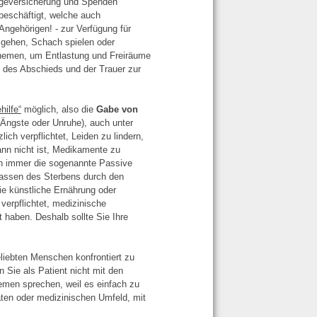
legeversicherung und Spenden
beschäftigt, welche auch
ngehörigen! - zur Verfügung für
gehen, Schach spielen oder
 Themen, um Entlastung und Freiräume
t des Abschieds und der Trauer zur
hilfe“
möglich, also die
Gabe von
Ängste oder Unruhe), auch unter
ch verpflichtet, Leiden zu lindern,
ann nicht ist, Medikamente zu
ch immer die sogenannte Passive
lassen des Sterbens durch den
e künstliche Ernährung oder
verpflichtet, medizinische
haben. Deshalb sollte Sie Ihre
iebten Menschen konfrontiert zu
 Sie als Patient nicht mit den
emen sprechen, weil es einfach zu
vaten oder medizinischen Umfeld, mit