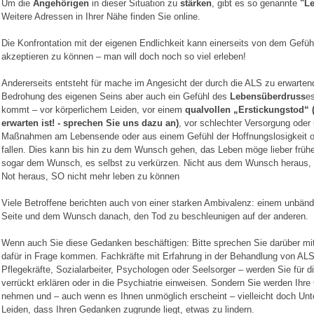
Um die
Angehörigen
in dieser Situation zu
stärken
, gibt es so genannte
"Le
Weitere Adressen in Ihrer Nähe finden Sie online.
Die Konfrontation mit der eigenen Endlichkeit kann einerseits von dem Gefühl 
akzeptieren zu können – man will doch noch so viel erleben!
Andererseits entsteht für mache im Angesicht der durch die ALS zu erwarte
Bedrohung des eigenen Seins aber auch ein Gefühl des
Lebensüberdruss
e
kommt – vor körperlichem Leiden, vor einem
qualvollen „Erstickungstod“ (
erwarten ist! - sprechen Sie uns dazu an)
, vor schlechter Versorgung oder
Maßnahmen am Lebensende oder aus einem Gefühl der Hoffnungslosigkeit od
fallen. Dies kann bis hin zu dem Wunsch gehen, das Leben möge lieber früher
sogar dem Wunsch, es selbst zu verkürzen. Nicht aus dem Wunsch heraus, s
Not heraus, SO nicht mehr leben zu können
Viele Betroffene berichten auch von einer starken Ambivalenz: einem unbänd
Seite und dem Wunsch danach, den Tod zu beschleunigen auf der anderen.
Wenn auch Sie diese Gedanken beschäftigen: Bitte sprechen Sie darüber mit 
dafür in Frage kommen. Fachkräfte mit Erfahrung in der Behandlung von ALS-
Pflegekräfte, Sozialarbeiter, Psychologen oder Seelsorger – werden Sie für di
verrückt erklären oder in die Psychiatrie einweisen. Sondern Sie werden Ihr
nehmen und – auch wenn es Ihnen unmöglich erscheint – vielleicht doch Un
Leiden, dass Ihren Gedanken zugrunde liegt, etwas zu lindern.