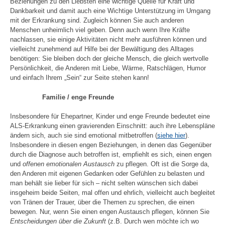
Beziehungen zu den Liebsten eine wichtige Quelle für Kraft und
Dankbarkeit und damit auch eine Wichtige Unterstützung im Umgang
mit der Erkrankung sind. Zugleich können Sie auch anderen
Menschen unheimlich viel geben. Denn auch wenn Ihre Kräfte
nachlassen, sie einige Aktivitäten nicht mehr ausführen können und
vielleicht zunehmend auf Hilfe bei der Bewältigung des Alltages
benötigen: Sie bleiben doch der gleiche Mensch, die gleich wertvolle
Persönlichkeit, die Anderen mit Liebe, Wärme, Ratschlägen, Humor
und einfach Ihrem „Sein“ zur Seite stehen kann!
Familie / enge Freunde
Insbesondere für Ehepartner, Kinder und enge Freunde bedeutet eine
ALS-Erkrankung einen gravierenden Einschnitt: auch ihre Lebenspläne
ändern sich, auch sie sind emotional mitbetroffen (
siehe hier
).
Insbesondere in diesen engen Beziehungen, in denen das Gegenüber
durch die Diagnose auch betroffen ist, empfiehlt es sich, einen engen
und
offenen emotionalen Austausch
zu pflegen. Oft ist die Sorge da,
den Anderen mit eigenen Gedanken oder Gefühlen zu belasten und
man behält sie lieber für sich – nicht selten wünschen sich dabei
insgeheim beide Seiten, mal offen und ehrlich, vielleicht auch begleitet
von Tränen der Trauer, über die Themen zu sprechen, die einen
bewegen. Nur, wenn Sie einen engen Austausch pflegen, können Sie
Entscheidungen über die Zukunft
(z.B. Durch wen möchte ich wo