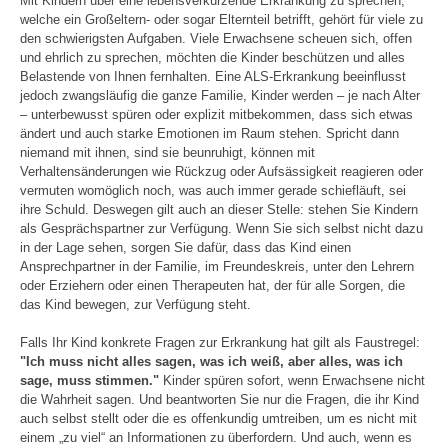
Mit Kindern über eine lebensverkürzende Erkrankung zu sprechen,
welche ein Großeltern- oder sogar Elternteil betrifft, gehört für viele zu
den schwierigsten Aufgaben. Viele Erwachsene scheuen sich, offen
und ehrlich zu sprechen, möchten die Kinder beschützen und alles
Belastende von Ihnen fernhalten. Eine ALS-Erkrankung beeinflusst
jedoch zwangsläufig die ganze Familie, Kinder werden – je nach Alter
– unterbewusst spüren oder explizit mitbekommen, dass sich etwas
ändert und auch starke Emotionen im Raum stehen. Spricht dann
niemand mit ihnen, sind sie beunruhigt, können mit
Verhaltensänderungen wie Rückzug oder Aufsässigkeit reagieren oder
vermuten womöglich noch, was auch immer gerade schiefläuft, sei
ihre Schuld. Deswegen gilt auch an dieser Stelle: stehen Sie Kindern
als Gesprächspartner zur Verfügung. Wenn Sie sich selbst nicht dazu
in der Lage sehen, sorgen Sie dafür, dass das Kind einen
Ansprechpartner in der Familie, im Freundeskreis, unter den Lehrern
oder Erziehern oder einen Therapeuten hat, der für alle Sorgen, die
das Kind bewegen, zur Verfügung steht.
Falls Ihr Kind konkrete Fragen zur Erkrankung hat gilt als Faustregel:
"Ich muss nicht alles sagen, was ich weiß, aber alles, was ich
sage, muss stimmen."
Kinder spüren sofort, wenn Erwachsene nicht
die Wahrheit sagen. Und beantworten Sie nur die Fragen, die ihr Kind
auch selbst stellt oder die es offenkundig umtreiben, um es nicht mit
einem „zu viel“ an Informationen zu überfordern. Und auch, wenn es