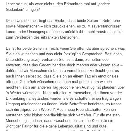
lieber so tun, als wäre nichts, den Erkrankten mal auf „andere
Gedanken“ bringen?
Diese Unsicherheit birgt das Risiko, dass beide Seiten – Betroffene
sowie Mitmenschen – sich zurückziehen, es zu Missverständnissen
kommt oder Unausgesprochenes zurückbleibt – schlimmstenfalls bis
zum Versterben des erkrankten Menschen.
Es ist für beide Seiten hilfreich, wenn Sie offen darüber sprechen, was
Sie sich wünschen und was nicht (bezüglich Gesprächen, Besuchen,
Unterstützung usw.), verharren Sie nicht darin, zu hoffen oder
erwarten, dass das Gegenüber dies doch merken oder wissen solle –
dafür sind wir Menschen einfach zu verschieden. Vielleicht geht es
auch Ihnen selbst so, dass Sie sich an einem Tag ein emotionales,
offenes Gespräch wünschen und auch mal gemeinsam weinen
möchten, sich am anderen Tag jedoch einen Ausflug mit plaudern über
´s Wetter wünschen. Nicht mit allen Mitmenschen, die Ihnen vor der
Erkrankung nahestanden, werden sie es schaffen, einen tragfähigen
Umgang miteinander zu finden. Viele Betroffene berichten, es trenne
sich die „Spreu vom Weizen“. Auch neue Freundschaften können
entstehen oder bisher oberflächliche sich vertiefen. Für die meisten
Menschen gilt jedoch, dass zwischenmenschliche Kontakte ein
wichtiger Faktor für die eigene Lebensqualität sind und gute